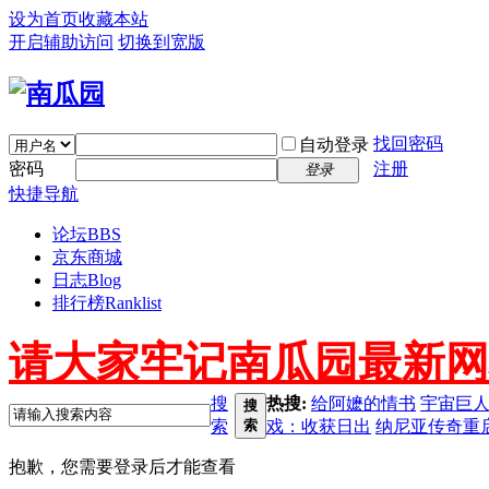
设为首页
收藏本站
开启辅助访问
切换到宽版
找回密码
自动登录
密码
注册
登录
快捷导航
论坛
BBS
京东商城
日志
Blog
排行榜
Ranklist
请大家牢记南瓜园最新网址 ww
搜
热搜:
给阿嬷的情书
宇宙巨
搜
索
索
戏：收获日出
纳尼亚传奇重
抱歉，您需要登录后才能查看