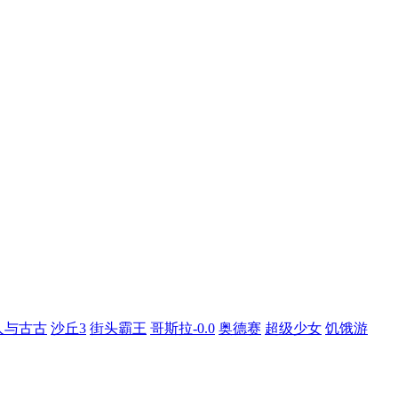
人与古古
沙丘3
街头霸王
哥斯拉-0.0
奥德赛
超级少女
饥饿游