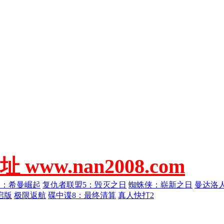
w.nan2008.com
人：希曼崛起
复仇者联盟5：毁灭之日
蜘蛛侠：崭新之日
曼达洛
启版
极限返航
碟中谍8：最终清算
真人快打2