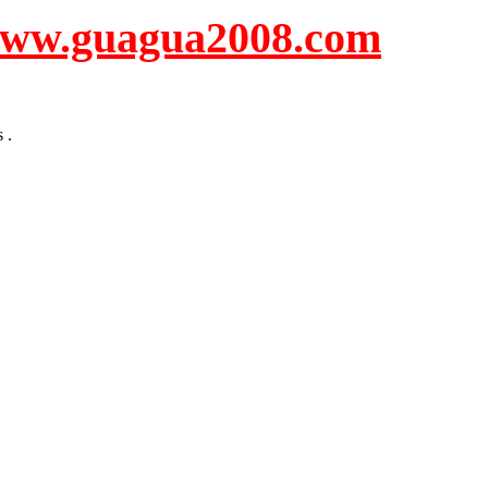
uagua2008.com
 .