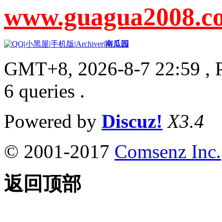
www.guagua2008.c
|
小黑屋
|
手机版
|
Archiver
|
南瓜园
GMT+8, 2026-8-7 22:59
, 
6 queries .
Powered by
Discuz!
X3.4
© 2001-2017
Comsenz Inc.
返回顶部