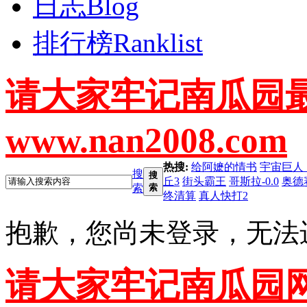
日志
Blog
排行榜
Ranklist
请大家牢记南瓜园
www.nan2008.com
热搜:
给阿嬷的情书
宇宙巨人
搜
搜
丘3
街头霸王
哥斯拉-0.0
奥德
索
索
终清算
真人快打2
抱歉，您尚未登录，无法
请大家牢记南瓜园