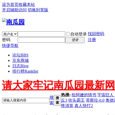
设为首页
收藏本站
开启辅助访问
切换到宽版
找回密码
自动登录
密码
注册
登录
快捷导航
论坛
BBS
京东商城
日志
Blog
排行榜
Ranklist
请大家牢记南瓜园最新网址 ww
热搜:
给阿嬷的情书
宇宙巨人
搜
搜
丘3
街头霸王
哥斯拉-0.0
奥德
索
索
终清算
真人快打2