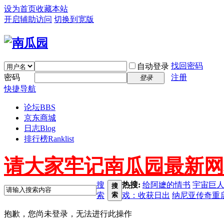
设为首页
收藏本站
开启辅助访问
切换到宽版
找回密码
自动登录
密码
注册
登录
快捷导航
论坛
BBS
京东商城
日志
Blog
排行榜
Ranklist
请大家牢记南瓜园最新网址 ww
搜
热搜:
给阿嬷的情书
宇宙巨
搜
索
索
戏：收获日出
纳尼亚传奇重
抱歉，您尚未登录，无法进行此操作