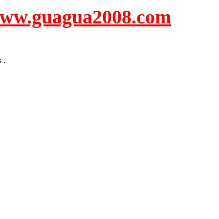
uagua2008.com
 .