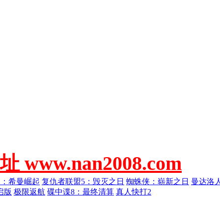
w.nan2008.com
人：希曼崛起
复仇者联盟5：毁灭之日
蜘蛛侠：崭新之日
曼达洛
启版
极限返航
碟中谍8：最终清算
真人快打2