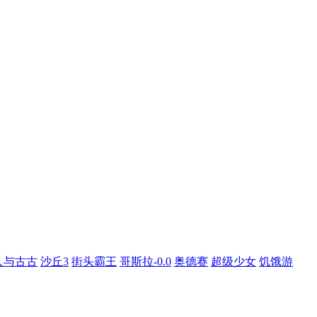
人与古古
沙丘3
街头霸王
哥斯拉-0.0
奥德赛
超级少女
饥饿游