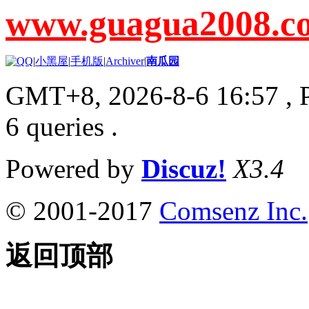
www.guagua2008.c
|
小黑屋
|
手机版
|
Archiver
|
南瓜园
GMT+8, 2026-8-6 16:57
, 
6 queries .
Powered by
Discuz!
X3.4
© 2001-2017
Comsenz Inc.
返回顶部