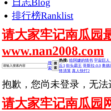
日志
Blog
排行榜
Ranklist
请大家牢记南瓜园
www.nan2008.com
热搜:
给阿嬷的情书
宇宙巨人
搜
搜
丘3
街头霸王
哥斯拉-0.0
奥德
索
索
终清算
真人快打2
抱歉，您尚未登录，无法
请大家牢记南瓜园