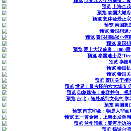
预览
世界九大壮丽瀑布：最高
预览
上海金茂
预览
泰国大城府(Ay
预览
想体验最正宗
预览
泰国想
预览
泰国想逛
预览
泰国想喝喝小酒
预览
泰国想
预览
爱上大汉盛唐，2000
预览
泰国迪士尼”Drea
预览
泰国
预览
泰国机
预览
泰国关
预览
泰国关于携
预览
世界上最古怪的六大城市 你
预览
印象珠海：兼容并包、规
预览
台北：随处感到文化气 学
预览
泰国自
预览
南京印象：物是人非画舫
预览
五一黄金周，上海出发至周
预览
兰州印象：黄河岸边的
预览
畅游台湾