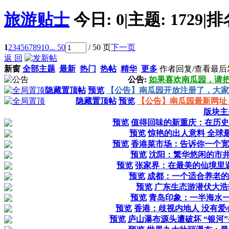
旅游贴士
今日:
0
|
主题:
1729
|
排
1
2
3
4
5
6
7
8
9
10
... 50
/ 50 页
下一页
返 回
新窗
全部主题
最新
热门
热帖
精华
更多
作者
回复/查看
最后
公告:
如果喜欢南瓜园，请
隐藏置顶帖
预览
【公告】南瓜园开放注册了，大家
隐藏置顶帖
预览
【公告】南瓜园最新网址 www
版块主
预览
值得回味的新重庆：在历史
预览
惊艳的出人意料 全球最
预览
香港菜市场：告诉你一个宽
预览
沈阳：繁华悠闲的市井
预览
张家界：在最美的仙境里
预览
成都：一个适合养老的
预览
广东生态游潜伏大浩
预览
青岛印象：一半海水一
预览
香港：歧视内地人 没有爱
预览
庐山瀑布源头遭破坏 “银河”变