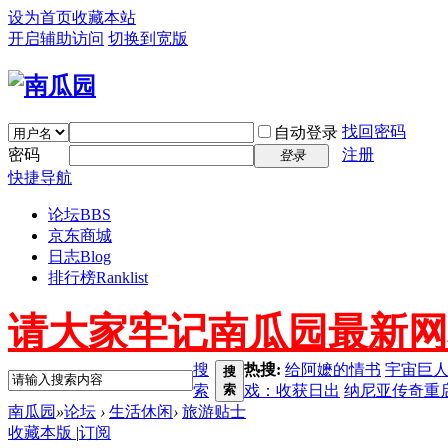
设为首页
收藏本站
开启辅助访问
切换到宽版
找回密码
自动登录
密码
注册
登录
快捷导航
论坛
BBS
京东商城
日志
Blog
排行榜
Ranklist
请大家牢记南瓜园最新网址 ww
搜
热搜:
给阿嬷的情书
宇宙巨
搜
索
索
戏：收获日出
纳尼亚传奇重
南瓜园
»
论坛
›
生活休闲
›
旅游贴士
收藏本版
|
订阅