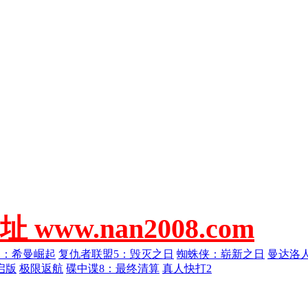
w.nan2008.com
人：希曼崛起
复仇者联盟5：毁灭之日
蜘蛛侠：崭新之日
曼达洛
启版
极限返航
碟中谍8：最终清算
真人快打2