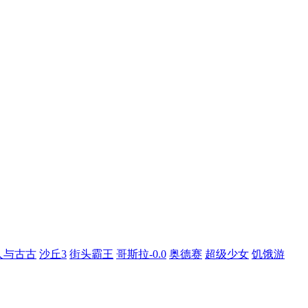
人与古古
沙丘3
街头霸王
哥斯拉-0.0
奥德赛
超级少女
饥饿游