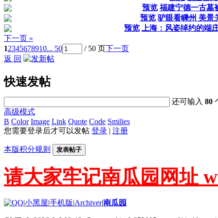
预览
福建宁德一古墓
预览
驴眼看嵊州 美景
预览
上海：风姿绰约的端庄
下一页 »
1
2
3
4
5
6
7
8
9
10
... 50
/ 50 页
下一页
返 回
快速发帖
还可输入
80
高级模式
B
Color
Image
Link
Quote
Code
Smilies
您需要登录后才可以发帖
登录
|
注册
本版积分规则
发表帖子
请大家牢记南瓜园网址 www.g
|
小黑屋
|
手机版
|
Archiver
|
南瓜园