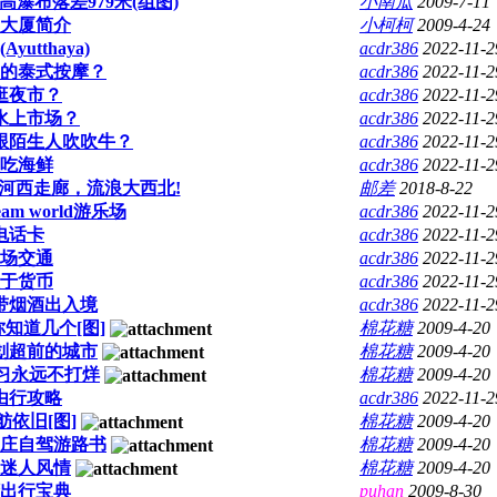
瀑布落差979米(组图)
小南瓜
2009-7-11
大厦简介
小柯柯
2009-4-24
utthaya)
acdr386
2022-11-2
的泰式按摩？
acdr386
2022-11-2
逛夜市？
acdr386
2022-11-2
水上市场？
acdr386
2022-11-2
跟陌生人吹吹牛？
acdr386
2022-11-2
吃海鲜
acdr386
2022-11-2
里河西走廊，流浪大西北!
邮差
2018-8-22
m world游乐场
acdr386
2022-11-2
电话卡
acdr386
2022-11-2
场交通
acdr386
2022-11-2
于货币
acdr386
2022-11-2
带烟酒出入境
acdr386
2022-11-2
知道几个[图]
棉花糖
2009-4-20
划超前的城市
棉花糖
2009-4-20
习永远不打烊
棉花糖
2009-4-20
由行攻略
acdr386
2022-11-2
依旧[图]
棉花糖
2009-4-20
庄自驾游路书
棉花糖
2009-4-20
迷人风情
棉花糖
2009-4-20
出行宝典
puhan
2009-8-30