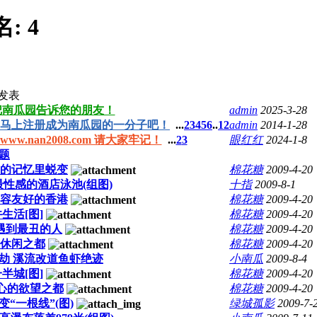
名:
4
发表
把南瓜园告诉您的朋友！
admin
2025-3-28
马上注册成为南瓜园的一分子吧！
...
2
3
4
5
6
..
12
admin
2014-1-28
.nan2008.com 请大家牢记！
...
2
3
眼红红
2024-1-8
题
的记忆里蜕变
棉花糖
2009-4-20
性感的酒店泳池(组图)
十指
2009-8-1
容友好的香港
棉花糖
2009-4-20
生活[图]
棉花糖
2009-4-20
遇到最丑的人
棉花糖
2009-4-20
休闲之都
棉花糖
2009-4-20
劫 溪流改道鱼虾绝迹
小南瓜
2009-8-4
半城[图]
棉花糖
2009-4-20
心的欲望之都
棉花糖
2009-4-20
“一根线”(图)
绿城孤影
2009-7-