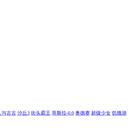
人与古古
沙丘3
街头霸王
哥斯拉-0.0
奥德赛
超级少女
饥饿游