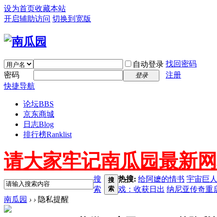
设为首页
收藏本站
开启辅助访问
切换到宽版
找回密码
自动登录
密码
注册
登录
快捷导航
论坛
BBS
京东商城
日志
Blog
排行榜
Ranklist
请大家牢记南瓜园最新网址 ww
搜
热搜:
给阿嬷的情书
宇宙巨
搜
索
索
戏：收获日出
纳尼亚传奇重
南瓜园
›
›
隐私提醒