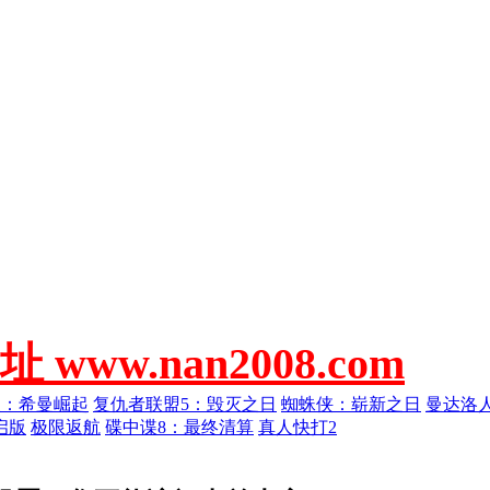
w.nan2008.com
人：希曼崛起
复仇者联盟5：毁灭之日
蜘蛛侠：崭新之日
曼达洛
启版
极限返航
碟中谍8：最终清算
真人快打2