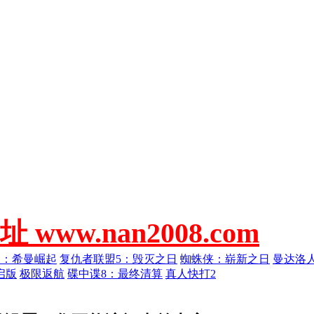
w.nan2008.com
人：希曼崛起
复仇者联盟5：毁灭之日
蜘蛛侠：崭新之日
曼达洛
启版
极限返航
碟中谍8：最终清算
真人快打2