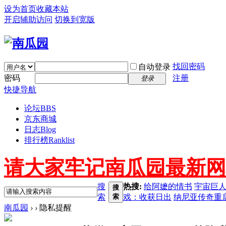
设为首页
收藏本站
开启辅助访问
切换到宽版
找回密码
自动登录
密码
注册
登录
快捷导航
论坛
BBS
京东商城
日志
Blog
排行榜
Ranklist
请大家牢记南瓜园最新网址 ww
搜
热搜:
给阿嬷的情书
宇宙巨
搜
索
索
戏：收获日出
纳尼亚传奇重
南瓜园
›
›
隐私提醒