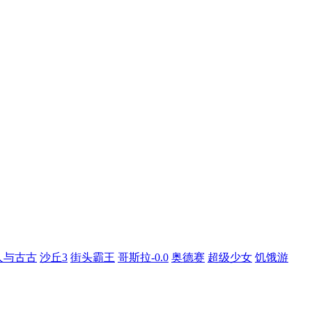
人与古古
沙丘3
街头霸王
哥斯拉-0.0
奥德赛
超级少女
饥饿游