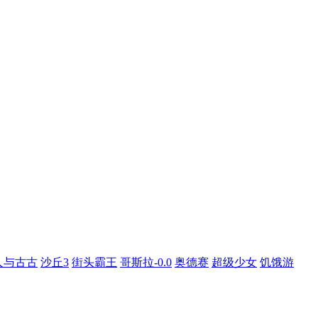
人与古古
沙丘3
街头霸王
哥斯拉-0.0
奥德赛
超级少女
饥饿游