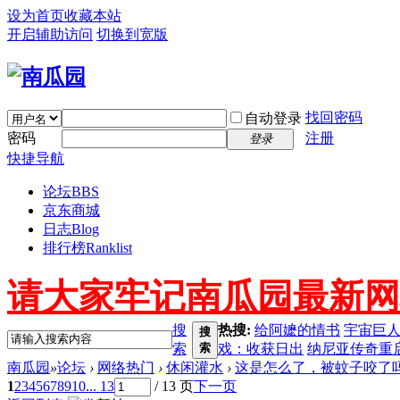
设为首页
收藏本站
开启辅助访问
切换到宽版
找回密码
自动登录
密码
注册
登录
快捷导航
论坛
BBS
京东商城
日志
Blog
排行榜
Ranklist
请大家牢记南瓜园最新网址 ww
搜
热搜:
给阿嬷的情书
宇宙巨
搜
索
索
戏：收获日出
纳尼亚传奇重
南瓜园
»
论坛
›
网络热门
›
休闲灌水
›
这是怎么了，被蚊子咬了
1
2
3
4
5
6
7
8
9
10
... 13
/ 13 页
下一页