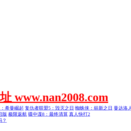
w.nan2008.com
人：希曼崛起
复仇者联盟5：毁灭之日
蜘蛛侠：崭新之日
曼达洛
启版
极限返航
碟中谍8：最终清算
真人快打2
吗？